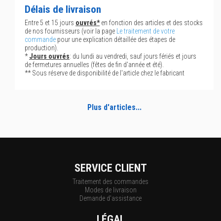
Délais de livraison
Entre 5 et 15 jours
ouvrés*
en fonction des articles et des stocks
de nos fournisseurs (voir la page
Le traitement de votre
commande
pour une explication détaillée des étapes de
production).
*
Jours ouvrés
: du lundi au vendredi, sauf jours fériés et jours
de fermetures annuelles (fêtes de fin d'année et été).
** Sous réserve de disponibilité de l'article chez le fabricant
Plus d'articles...
SERVICE CLIENT
Traitement des commandes
Modes de livraison
Demande d'assistance
LÉGAL