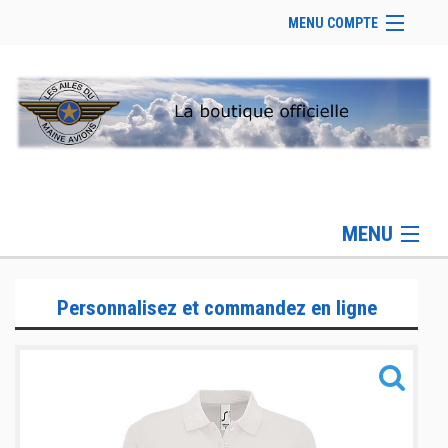
MENU COMPTE
Accueil
Site Web du club
Se connecter
Panier (
vide
)
MENU
Gamme Lifestyle
Personnalisez et commandez en ligne
Gamme Sportswear
Gamme Accessoires
Informations