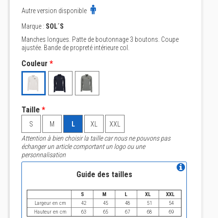
Autre version disponible
Marque :
SOL´S
Manches longues. Patte de boutonnage 3 boutons. Coupe
ajustée. Bande de propreté intérieure col.
Couleur
*
Taille
*
S
M
L
XL
XXL
Attention à bien choisir la taille car nous ne pouvons pas
échanger un article comportant un logo ou une
personnalisation
Guide des tailles
S
M
L
XL
XXL
Largeur en cm
42
45
48
51
54
Hauteur en cm
63
65
67
68
69