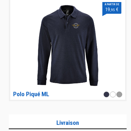
À PARTIR DE
19
€
,95
Polo Piqué ML
Livraison