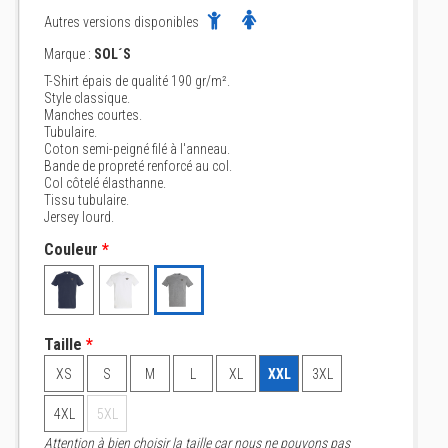
Autres versions disponibles
Marque :
SOL´S
T-Shirt épais de qualité 190 gr/m².
Style classique.
Manches courtes.
Tubulaire.
Coton semi-peigné filé à l'anneau.
Bande de propreté renforcé au col.
Col côtelé élasthanne.
Tissu tubulaire.
Jersey lourd.
Couleur
*
Taille
*
XS
S
M
L
XL
XXL
3XL
4XL
5XL
Attention à bien choisir la taille car nous ne pouvons pas