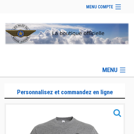
MENU COMPTE
Accueil
Site Web du club
Se connecter
Panier (
vide
)
MENU
Gamme Lifestyle
Personnalisez et commandez en ligne
Gamme Sportswear
Gamme Accessoires
Informations