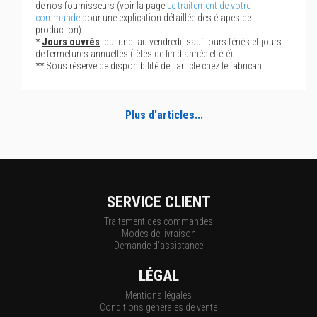
de nos fournisseurs (voir la page
Le traitement de votre
commande
pour une explication détaillée des étapes de
production).
*
Jours ouvrés
: du lundi au vendredi, sauf jours fériés et jours
de fermetures annuelles (fêtes de fin d'année et été).
** Sous réserve de disponibilité de l'article chez le fabricant
Plus d'articles...
SERVICE CLIENT
Traitement des commandes
Modes de livraison
Demande d'assistance
LÉGAL
Mentions légales
Conditions générales de vente