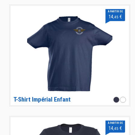
À PARTIR DE
14
€
,45
T-Shirt Impérial Enfant
À PARTIR DE
14
€
,45