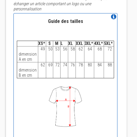
échanger un article comportant un logo ou une
personnalisation
Guide des tailles
XS*
S
M
L
XL
XXL
3XL*
4XL*
5XL*
49
50
53
56
58
62
64
68
72
dimension
A en cm
62
69
72
74
76
78
80
84
88
dimension
B en cm