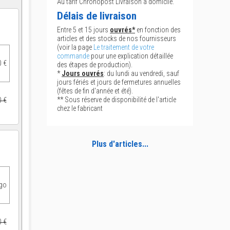
Au tarif Chronopost Livraison à domicile.
Délais de livraison
Entre 5 et 15 jours
ouvrés*
en fonction des
articles et des stocks de nos fournisseurs
(voir la page
Le traitement de votre
commande
pour une explication détaillée
0 €
des étapes de production).
*
Jours ouvrés
: du lundi au vendredi, sauf
jours fériés et jours de fermetures annuelles
(fêtes de fin d'année et été).
** Sous réserve de disponibilité de l'article
0 €
chez le fabricant
Plus d'articles...
ogo
0 €