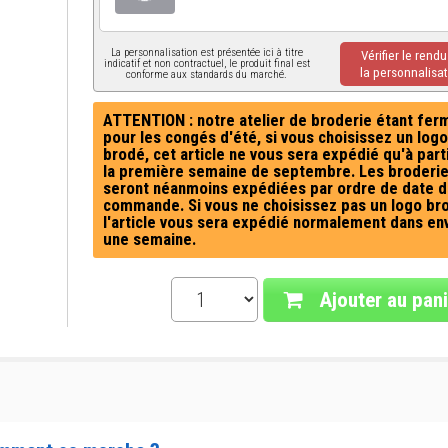
La personnalisation est présentée ici à titre
Vérifier le rend
indicatif et non contractuel, le produit final est
la personnalisat
conforme aux standards du marché.
ATTENTION : notre atelier de broderie étant fer
pour les congés d'été, si vous choisissez un logo
brodé, cet article ne vous sera expédié qu'à part
la première semaine de septembre. Les broderi
seront néanmoins expédiées par ordre de date d
commande. Si vous ne choisissez pas un logo br
l'article vous sera expédié normalement dans en
une semaine.
Ajouter au pani