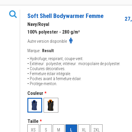
Soft Shell Bodywarmer Femme
27,
Navy/Royal
100% polyester - 280 g/m²
Autre version disponible
Marque :
Result
• Hydrofuge, respirant, coupe-vent.
• Extérieur : polyester, intérieur : micropolaire de polyester.
• Coutures décoratives.
• Fermeture éclair intégrale.
• Poches avant à fermeture éclair.
• Protège-menton.
Couleur
*
Taille
*
XS
S
M
L
XL
2XL