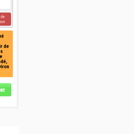
u de
ion
mé
ir de
es
e
odé,
viron
er