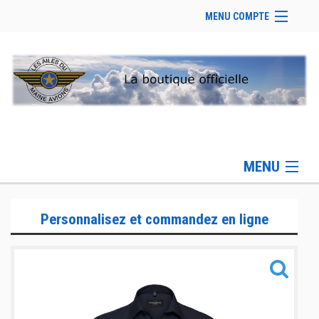
MENU COMPTE
Accueil
Site Web du club
Se connecter
Panier (
vide
)
MENU
Gamme Lifestyle
Personnalisez et commandez en ligne
Gamme Sportswear
Gamme Accessoires
Informations