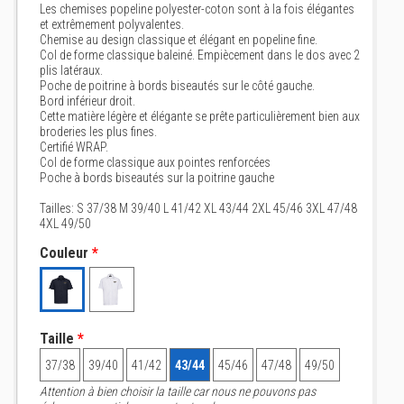
Les chemises popeline polyester-coton sont à la fois élégantes
et extrêmement polyvalentes.
Chemise au design classique et élégant en popeline fine.
Col de forme classique baleiné. Empiècement dans le dos avec 2
plis latéraux.
Poche de poitrine à bords biseautés sur le côté gauche.
Bord inférieur droit.
Cette matière légère et élégante se prête particulièrement bien aux
broderies les plus fines.
Certifié WRAP.
Col de forme classique aux pointes renforcées
Poche à bords biseautés sur la poitrine gauche
Tailles: S 37/38 M 39/40 L 41/42 XL 43/44 2XL 45/46 3XL 47/48
4XL 49/50
Couleur
*
Taille
*
37/38
39/40
41/42
43/44
45/46
47/48
49/50
Attention à bien choisir la taille car nous ne pouvons pas