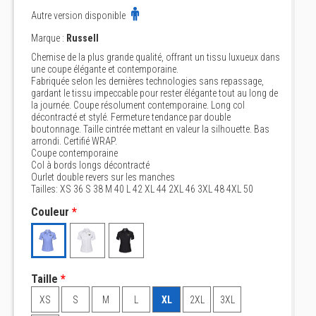
Autre version disponible
Marque :
Russell
Chemise de la plus grande qualité, offrant un tissu luxueux dans
une coupe élégante et contemporaine.
Fabriquée selon les dernières technologies sans repassage,
gardant le tissu impeccable pour rester élégante tout au long de
la journée. Coupe résolument contemporaine. Long col
décontracté et stylé. Fermeture tendance par double
boutonnage. Taille cintrée mettant en valeur la silhouette. Bas
arrondi. Certifié WRAP.
Coupe contemporaine
Col à bords longs décontracté
Ourlet double revers sur les manches
Tailles: XS 36 S 38 M 40 L 42 XL 44 2XL 46 3XL 48 4XL 50
Couleur
*
Taille
*
XS
S
M
L
XL
2XL
3XL