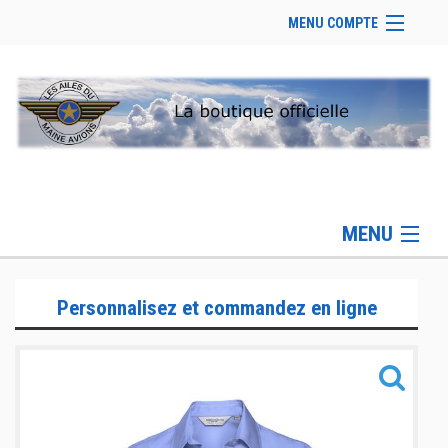
MENU COMPTE
Accueil
Site Web du club
Se connecter
Panier (
vide
)
MENU
Gamme Lifestyle
Personnalisez et commandez en ligne
Gamme Sportswear
Gamme Accessoires
Informations